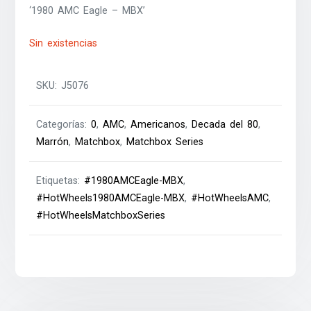
‘1980 AMC Eagle – MBX’
Sin existencias
SKU:
J5076
Categorías:
0
,
AMC
,
Americanos
,
Decada del 80
,
Marrón
,
Matchbox
,
Matchbox Series
Etiquetas:
#1980AMCEagle-MBX
,
#HotWheels1980AMCEagle-MBX
,
#HotWheelsAMC
,
#HotWheelsMatchboxSeries