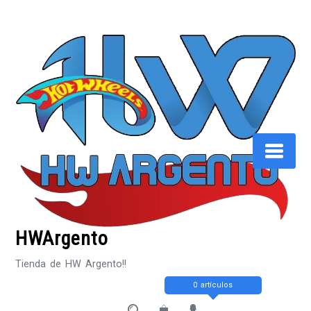
Saltar
al
contenido
HWArgento
Tienda de HW Argento!!
0 artículos