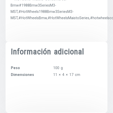
Bmw#1988Bmw3SeriesM3-
MST,#HotWheels1988Bmw3SeriesM3-
MST,#HotWheelsBmw,#HotWheelsMaistoSeries,#hotwheelscol
Información adicional
Peso
100 g
Dimensiones
11 × 4 × 17 cm