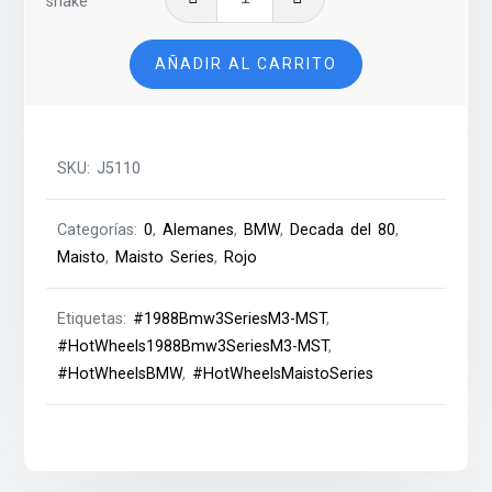
Bmw
3
AÑADIR AL CARRITO
Series
M3
-
MST
SKU:
J5110
cantidad
Categorías:
0
,
Alemanes
,
BMW
,
Decada del 80
,
Maisto
,
Maisto Series
,
Rojo
Etiquetas:
#1988Bmw3SeriesM3-MST
,
#HotWheels1988Bmw3SeriesM3-MST
,
#HotWheelsBMW
,
#HotWheelsMaistoSeries