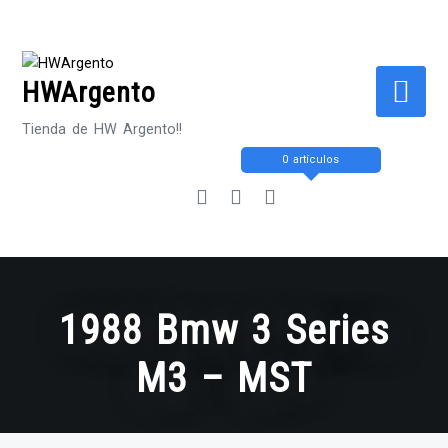
Saltar
al
contenido
HWArgento
Tienda de HW Argento!!
0 artículos
1988 Bmw 3 Series
M3 – MST