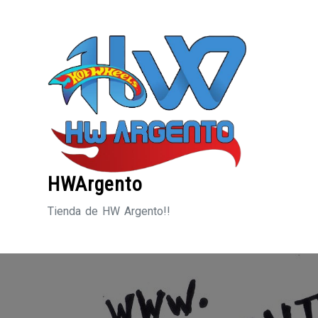
Saltar
al
contenido
HWArgento
Tienda de HW Argento!!