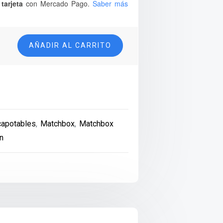
tarjeta
con Mercado Pago.
Saber más
AÑADIR AL CARRITO
n
apotables
,
Matchbox
,
Matchbox
n