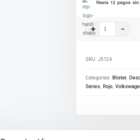
Hasta 12 pagos sin 
2019
Volkswage
Beetle
-
SKU:
J5124
MBX
–
Categorías:
Blister
,
Desc
0
Series
,
Rojo
,
Volkswage
cantidad