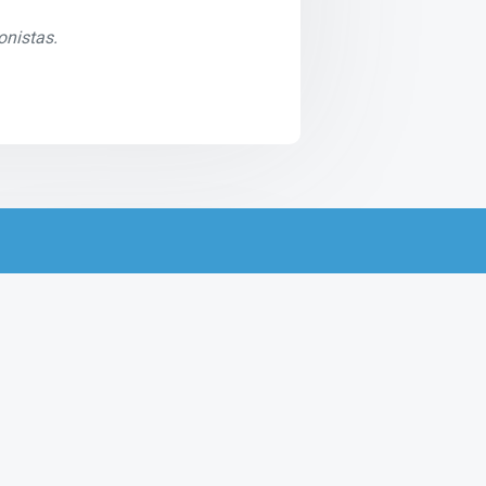
onistas.
Head Starter – 2017
$
4,108.00
AÑADIR AL CARRITO