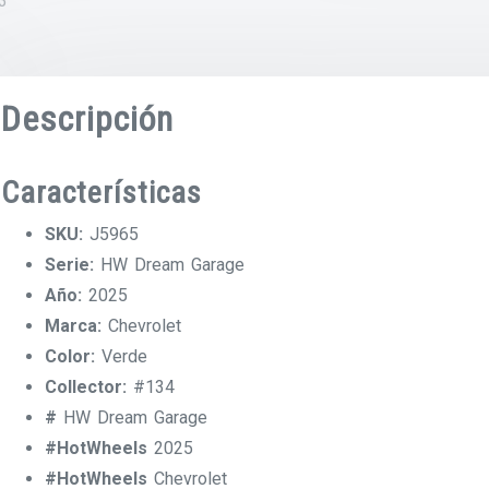
Descripción
Características
SKU:
J5965
Serie:
HW Dream Garage
Año:
2025
Marca:
Chevrolet
Color:
Verde
Collector:
#134
#
HW Dream Garage
#HotWheels
2025
#HotWheels
Chevrolet