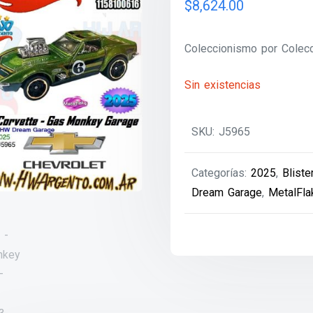
$
8,624.00
Coleccionismo por Colecc
Sin existencias
SKU:
J5965
Categorías:
2025
,
Bliste
Dream Garage
,
MetalFla