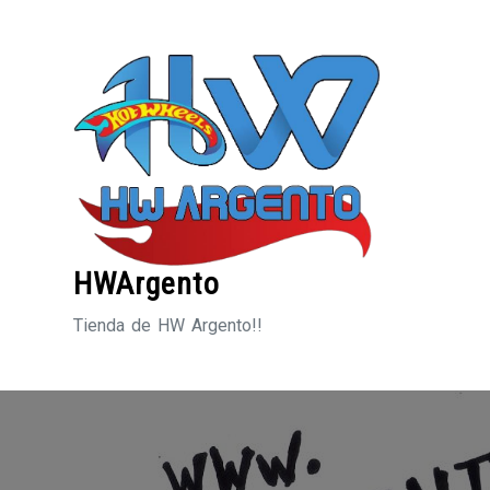
Saltar
al
contenido
HWArgento
Tienda de HW Argento!!