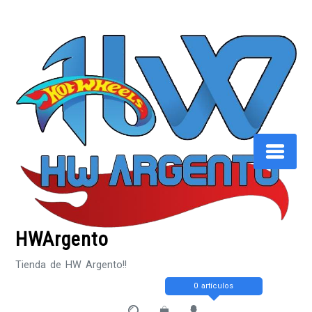
Saltar
al
contenido
HWArgento
Tienda de HW Argento!!
0 artículos