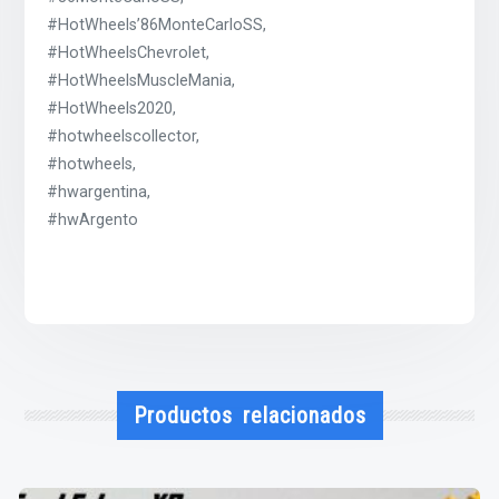
#HotWheels’86MonteCarloSS,
#HotWheelsChevrolet,
#HotWheelsMuscleMania,
#HotWheels2020,
#hotwheelscollector,
#hotwheels,
#hwargentina,
#hwArgento
Productos relacionados