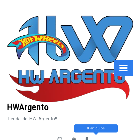
Saltar
al
contenido
HWArgento
Tienda de HW Argento!!
0 artículos