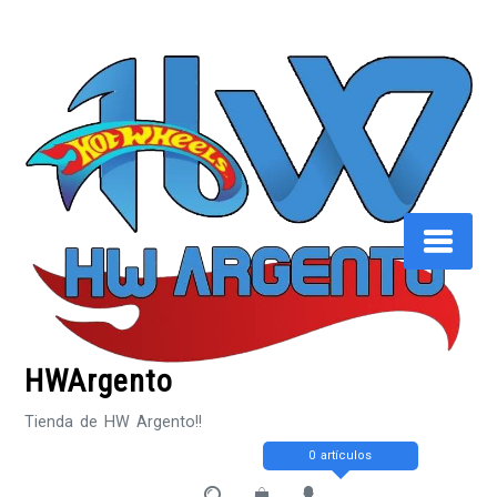
Saltar
al
contenido
HWArgento
Tienda de HW Argento!!
0 artículos