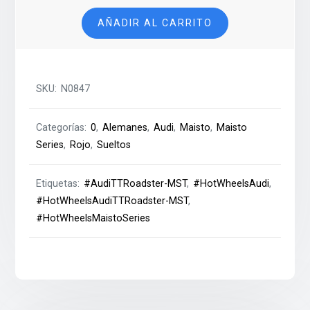
Roadster
AÑADIR AL CARRITO
-
MST
-
0
SKU:
N0847
cantidad
Categorías:
0
,
Alemanes
,
Audi
,
Maisto
,
Maisto
Series
,
Rojo
,
Sueltos
Etiquetas:
#AudiTTRoadster-MST
,
#HotWheelsAudi
,
#HotWheelsAudiTTRoadster-MST
,
#HotWheelsMaistoSeries