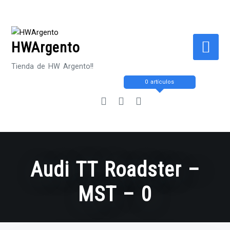
Saltar
al
contenido
HWArgento
Tienda de HW Argento!!
0 artículos
Audi TT Roadster –
MST – 0