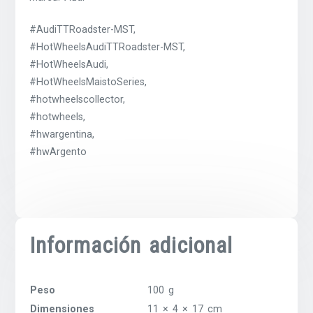
#AudiTTRoadster-MST,
#HotWheelsAudiTTRoadster-MST,
#HotWheelsAudi,
#HotWheelsMaistoSeries,
#hotwheelscollector,
#hotwheels,
#hwargentina,
#hwArgento
Información adicional
Peso
100 g
Dimensiones
11 × 4 × 17 cm