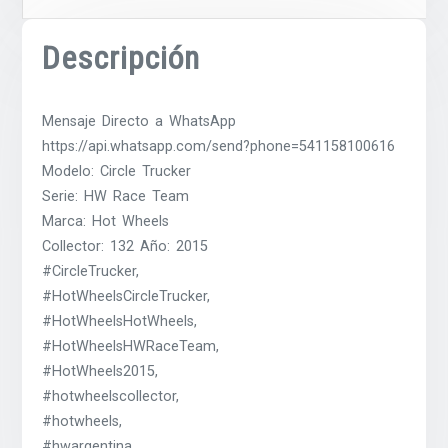
Descripción
Mensaje Directo a WhatsApp
https://api.whatsapp.com/send?phone=541158100616
Modelo: Circle Trucker
Serie: HW Race Team
Marca: Hot Wheels
Collector: 132 Año: 2015
#CircleTrucker,
#HotWheelsCircleTrucker,
#HotWheelsHotWheels,
#HotWheelsHWRaceTeam,
#HotWheels2015,
#hotwheelscollector,
#hotwheels,
#hwargentina,