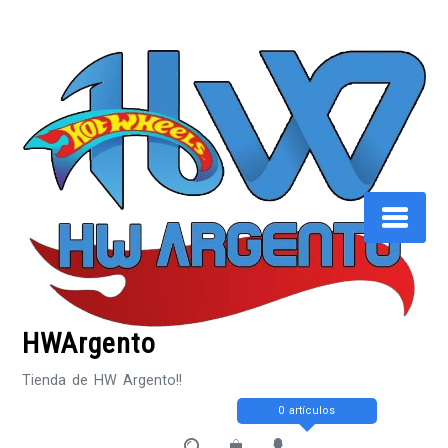
Saltar
al
contenido
HWArgento
Tienda de HW Argento!!
0 artículos