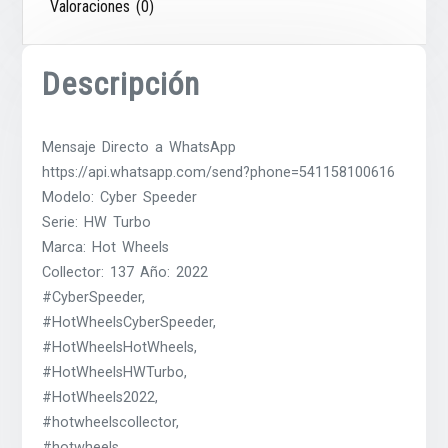
Valoraciones (0)
Descripción
Mensaje Directo a WhatsApp
https://api.whatsapp.com/send?phone=541158100616
Modelo: Cyber Speeder
Serie: HW Turbo
Marca: Hot Wheels
Collector: 137 Año: 2022
#CyberSpeeder,
#HotWheelsCyberSpeeder,
#HotWheelsHotWheels,
#HotWheelsHWTurbo,
#HotWheels2022,
#hotwheelscollector,
#hotwheels,