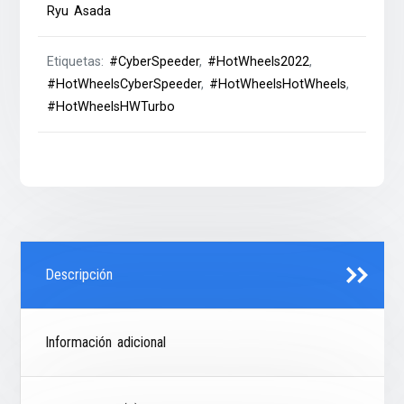
Ryu Asada
Etiquetas:
#CyberSpeeder
,
#HotWheels2022
,
#HotWheelsCyberSpeeder
,
#HotWheelsHotWheels
,
#HotWheelsHWTurbo
Descripción
Información adicional