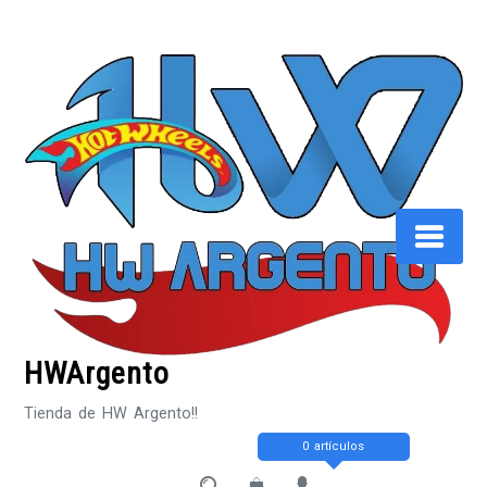
Saltar
al
contenido
HWArgento
Tienda de HW Argento!!
0 artículos