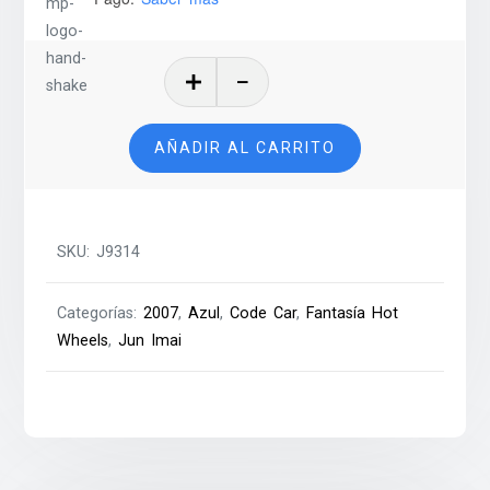
Dieselboy
–
2007
AÑADIR AL CARRITO
cantidad
SKU:
J9314
Categorías:
2007
,
Azul
,
Code Car
,
Fantasía Hot
Wheels
,
Jun Imai