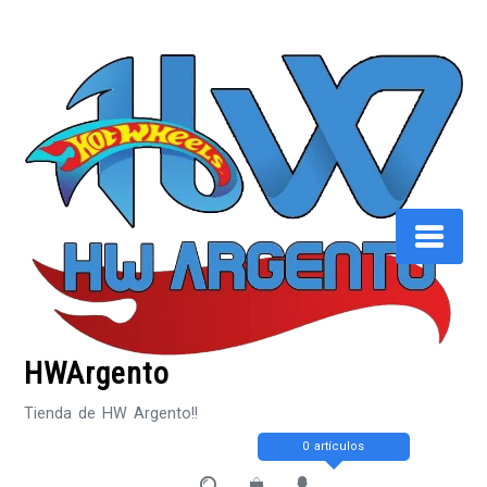
Saltar
al
contenido
HWArgento
Tienda de HW Argento!!
0 artículos