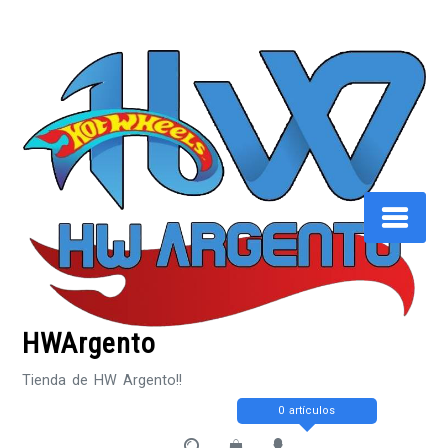
Saltar
al
contenido
HWArgento
Tienda de HW Argento!!
0 artículos