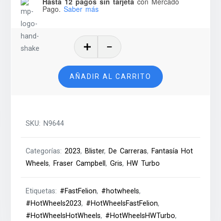
Hasta 12 pagos sin tarjeta
con Mercado
Pago.
Saber más
Fast
Felion
-
AÑADIR AL CARRITO
Hot
Wheels
-
2023
SKU:
N9644
cantidad
Categorías:
2023
,
Blister
,
De Carreras
,
Fantasía Hot
Wheels
,
Fraser Campbell
,
Gris
,
HW Turbo
Etiquetas:
#FastFelion
,
#hotwheels
,
#HotWheels2023
,
#HotWheelsFastFelion
,
#HotWheelsHotWheels
,
#HotWheelsHWTurbo
,