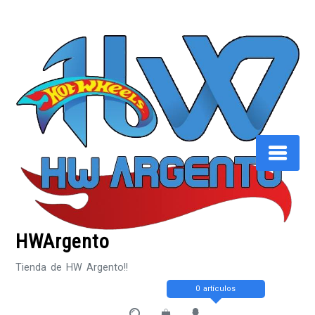
Saltar
al
contenido
HWArgento
Tienda de HW Argento!!
0 artículos