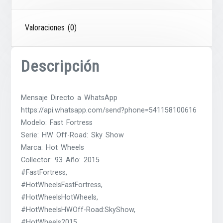
Valoraciones (0)
Descripción
Mensaje Directo a WhatsApp
https://api.whatsapp.com/send?phone=541158100616
Modelo: Fast Fortress
Serie: HW Off-Road: Sky Show
Marca: Hot Wheels
Collector: 93 Año: 2015
#FastFortress,
#HotWheelsFastFortress,
#HotWheelsHotWheels,
#HotWheelsHWOff-Road:SkyShow,
#HotWheels2015,