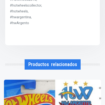
#hotwheelscollector,
#hotwheels,
#hwargentina,
#hwArgento
Productos relacionados