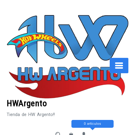
Saltar
al
contenido
HWArgento
Tienda de HW Argento!!
0 artículos