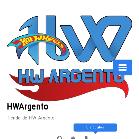
Saltar
al
contenido
HWArgento
Tienda de HW Argento!!
0 artículos