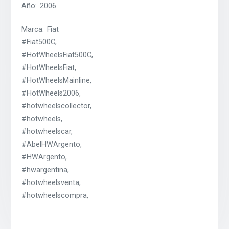
Año: 2006
Marca: Fiat
#Fiat500C,
#HotWheelsFiat500C,
#HotWheelsFiat,
#HotWheelsMainline,
#HotWheels2006,
#hotwheelscollector,
#hotwheels,
#hotwheelscar,
#AbelHWArgento,
#HWArgento,
#hwargentina,
#hotwheelsventa,
#hotwheelscompra,