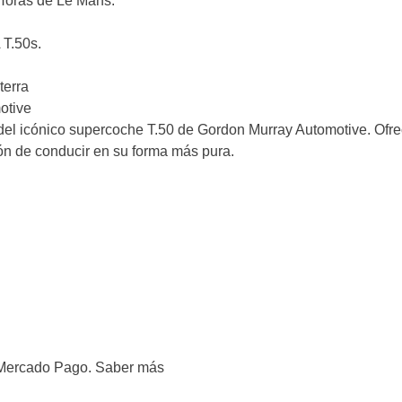
Horas de Le Mans.
 T.50s.
terra
otive
to del icónico supercoche T.50 de Gordon Murray Automotive. Of
ón de conducir en su forma más pura.
Mercado Pago.
Saber más