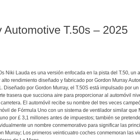
 Automotive T.50s – 2025
s Niki Lauda es una versión enfocada en la pista del T.50, un a
y alto rendimiento diseñado y fabricado por Gordon Murray Auto
F1. Diseñado por Gordon Murray, el T.50S está impulsado por 
rte trasera que succiona aire para proporcionar al automóvil nive
de carretera. El automóvil recibe su nombre del tres veces camp
óvil de Fórmula Uno con un sistema de ventilador similar que 
uno por £ 3,1 millones antes de impuestos; también se pretende
ividualmente un nombre conmemorativo para significar las princ
 Murray; Los primeros veinticuatro coches conmemoran las vict