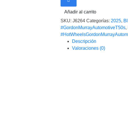
cantidad
Añadir al carrito
SKU:
J6264
Categorías:
2025
,
Bl
#GordonMurrayAutomotiveT50s
,
#HotWheelsGordonMurrayAutom
Descripción
Valoraciones (0)