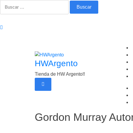
Saltar
Buscar:
al
contenido
HWArgento
Tienda de HW Argento!!
Gordon Murray Auto