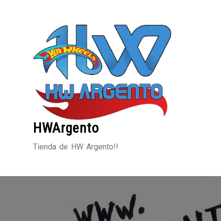
Saltar
al
contenido
HWArgento
Tienda de HW Argento!!