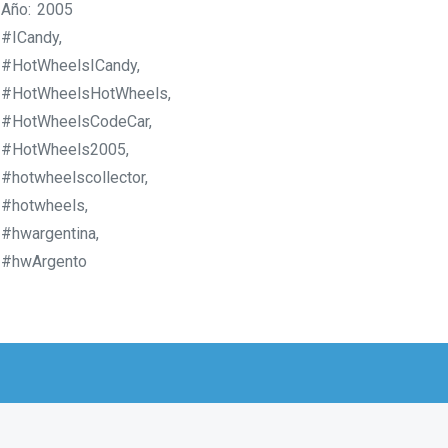
Año: 2005
#ICandy,
#HotWheelsICandy,
#HotWheelsHotWheels,
#HotWheelsCodeCar,
#HotWheels2005,
#hotwheelscollector,
#hotwheels,
#hwargentina,
#hwArgento
Productos relacionados