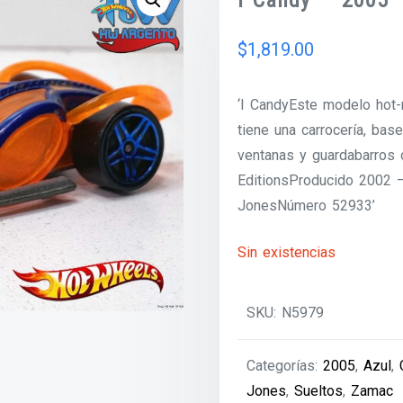
I Candy – 2005
$
1,819.00
‘I CandyEste modelo hot-
tiene una carrocería, base
ventanas y guardabarros d
EditionsProducido 2002 
JonesNúmero 52933’
Sin existencias
SKU:
N5979
Categorías:
2005
,
Azul
,
Jones
,
Sueltos
,
Zamac