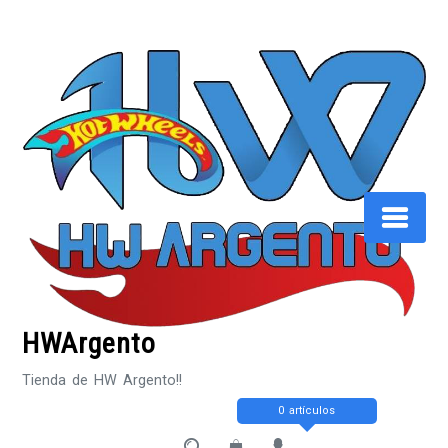
Saltar
al
contenido
HWArgento
Tienda de HW Argento!!
0 artículos