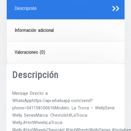
Descripción
Información adicional
Valoraciones (0)
Descripción
Mensaje Directo a
WhatsApphttps://api.whatsapp.com/send?
phone=541158100616Modelo: La Troca – WellySerie:
Welly SeriesMarca: Chevrolet#LaTroca-
Welly,#HotWheelsLaTroca-
Welly,#HotWheelsChevrolet,#HotWheelsWellySeries,#hotwhee