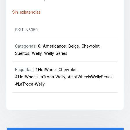
Sin existencias
SKU:
N6050
Categorías:
0
,
Americanos
,
Beige
,
Chevrolet
,
Sueltos
,
Welly
,
Welly Series
Etiquetas:
#HotWheelsChevrolet
,
#HotWheelsLaTroca-Welly
,
#HotWheelsWellySeries
,
#LaTroca-Welly