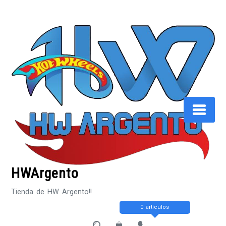
Saltar
al
contenido
HWArgento
Tienda de HW Argento!!
0 artículos