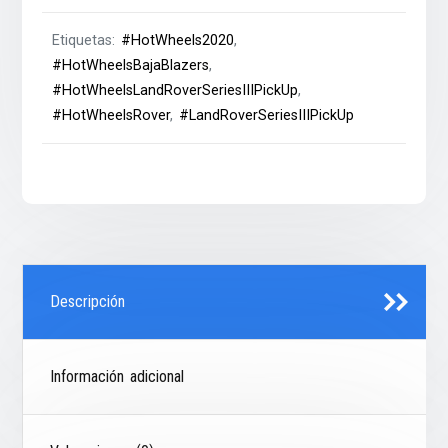
Etiquetas:
#HotWheels2020
,
#HotWheelsBajaBlazers
,
#HotWheelsLandRoverSeriesIIIPickUp
,
#HotWheelsRover
,
#LandRoverSeriesIIIPickUp
Descripción
Información adicional