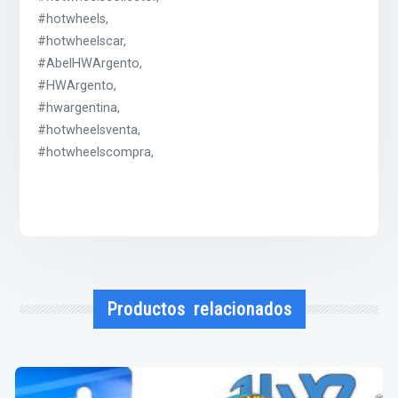
#hotwheels,
#hotwheelscar,
#AbelHWArgento,
#HWArgento,
#hwargentina,
#hotwheelsventa,
#hotwheelscompra,
Productos relacionados