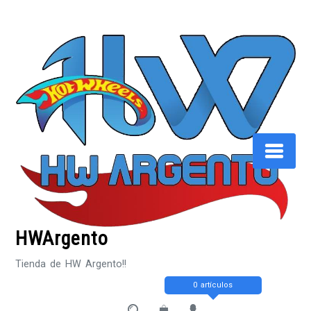
Saltar
al
contenido
HWArgento
Tienda de HW Argento!!
0 artículos