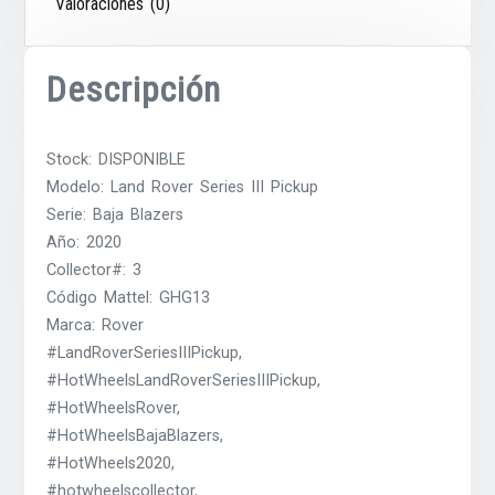
Valoraciones (0)
Descripción
Stock: DISPONIBLE
Modelo: Land Rover Series III Pickup
Serie: Baja Blazers
Año: 2020
Collector#: 3
Código Mattel: GHG13
Marca: Rover
#LandRoverSeriesIIIPickup,
#HotWheelsLandRoverSeriesIIIPickup,
#HotWheelsRover,
#HotWheelsBajaBlazers,
#HotWheels2020,
#hotwheelscollector,