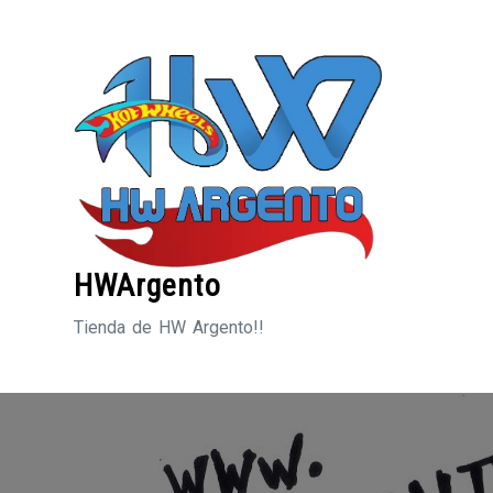
Saltar
al
contenido
HWArgento
Tienda de HW Argento!!