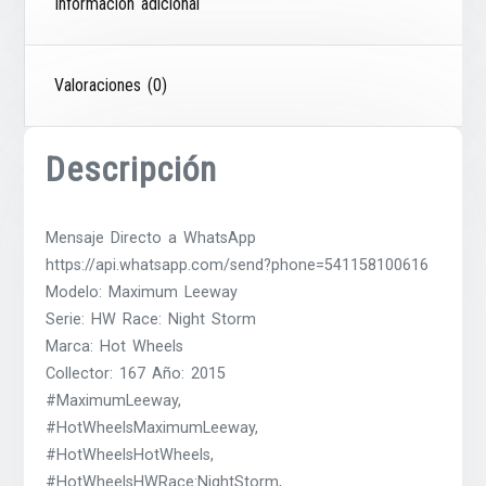
Información adicional
Valoraciones (0)
Descripción
Mensaje Directo a WhatsApp
https://api.whatsapp.com/send?phone=541158100616
Modelo: Maximum Leeway
Serie: HW Race: Night Storm
Marca: Hot Wheels
Collector: 167 Año: 2015
#MaximumLeeway,
#HotWheelsMaximumLeeway,
#HotWheelsHotWheels,
#HotWheelsHWRace:NightStorm,