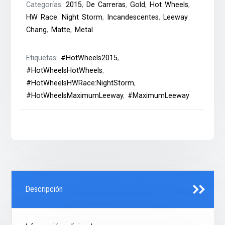
Categorías:
2015
,
De Carreras
,
Gold
,
Hot Wheels
,
HW Race: Night Storm
,
Incandescentes
,
Leeway
Chang
,
Matte
,
Metal
Etiquetas:
#HotWheels2015
,
#HotWheelsHotWheels
,
#HotWheelsHWRace:NightStorm
,
#HotWheelsMaximumLeeway
,
#MaximumLeeway
Descripción