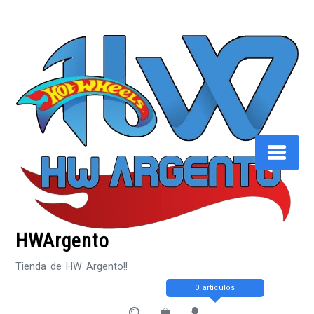
Saltar
al
contenido
HWArgento
Tienda de HW Argento!!
0 artículos