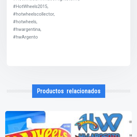
#HotWheels2015,
#hotwheelscollector,
#hotwheels,
#hwargentina,
#hwArgento
Productos relacionados