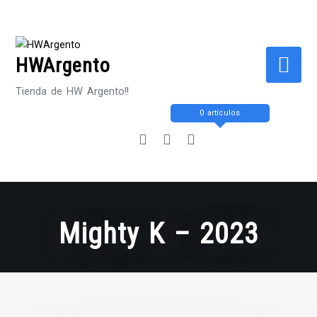
Saltar
al
contenido
HWArgento
Tienda de HW Argento!!
0 artículos
Mighty K – 2023