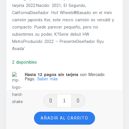
tarjeta 2022:Nacido: 2021, El Segundo,
CaliforniaDiseñador: Hot Wheels®Basado en el mini
camión japonés Kei, este micro camión es versátil y
compacto. Puede parecer pequeño, pero no
subestimes su poder, K?Serie debut HW
MetroProducido 2022 – PresenteDiseñador Ryu
Asada’
2 disponibles
Hasta 12 pagos sin tarjeta
con Mercado
Pago.
Saber más
Mighty
K
-
AÑADIR AL CARRITO
2023
cantidad