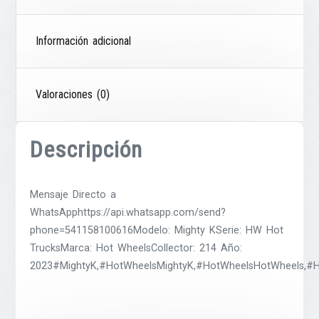
Información adicional
Valoraciones (0)
Descripción
Mensaje Directo a
WhatsApphttps://api.whatsapp.com/send?
phone=541158100616Modelo: Mighty KSerie: HW Hot
TrucksMarca: Hot WheelsCollector: 214 Año:
2023#MightyK,#HotWheelsMightyK,#HotWheelsHotWheels,#H