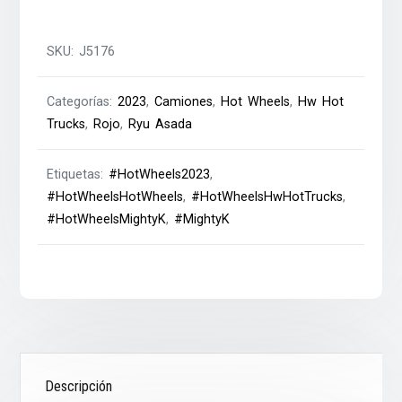
SKU:
J5176
Categorías:
2023
,
Camiones
,
Hot Wheels
,
Hw Hot
Trucks
,
Rojo
,
Ryu Asada
Etiquetas:
#HotWheels2023
,
#HotWheelsHotWheels
,
#HotWheelsHwHotTrucks
,
#HotWheelsMightyK
,
#MightyK
Descripción