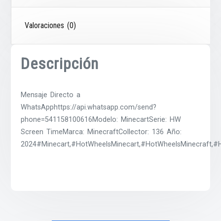
Valoraciones (0)
Descripción
Mensaje Directo a
WhatsApphttps://api.whatsapp.com/send?
phone=541158100616Modelo: MinecartSerie: HW
Screen TimeMarca: MinecraftCollector: 136 Año:
2024#Minecart,#HotWheelsMinecart,#HotWheelsMinecraft,#