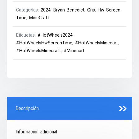
Categorías:
2024
,
Bryan Benedict
,
Gris
,
Hw Screen
Time
,
MineCraft
Etiquetas:
#HotWheels2024
,
#HotWheelsHwScreenTime
,
#HotWheelsMinecart
,
#HotWheelsMinecraft
,
#Minecart
Descripción
Información adicional