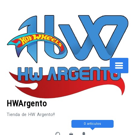
Saltar
al
contenido
HWArgento
Tienda de HW Argento!!
0 artículos