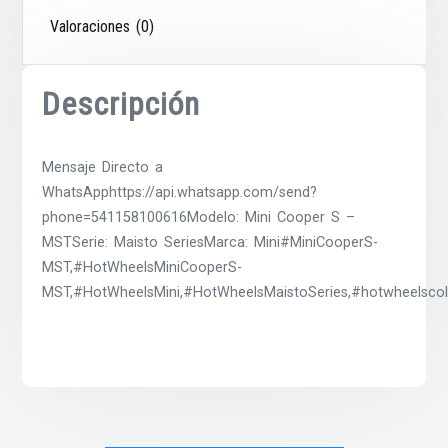
Valoraciones (0)
Descripción
Mensaje Directo a
WhatsApphttps://api.whatsapp.com/send?
phone=541158100616Modelo: Mini Cooper S –
MSTSerie: Maisto SeriesMarca: Mini#MiniCooperS-
MST,#HotWheelsMiniCooperS-
MST,#HotWheelsMini,#HotWheelsMaistoSeries,#hotwheelscol