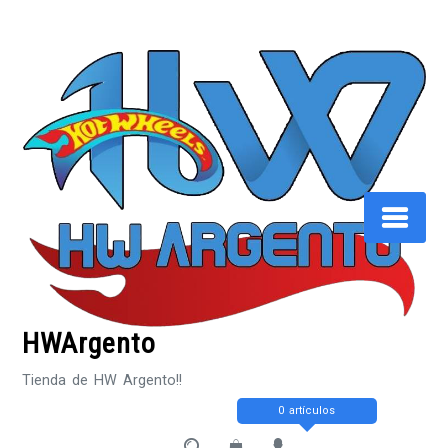
Saltar
al
contenido
HWArgento
Tienda de HW Argento!!
0 artículos