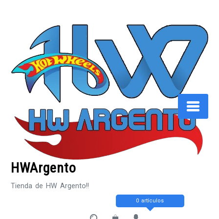
Saltar
al
contenido
HWArgento
Tienda de HW Argento!!
0 artículos