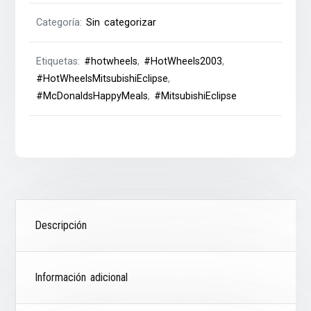
Categoría:
Sin categorizar
Etiquetas:
#hotwheels
,
#HotWheels2003
,
#HotWheelsMitsubishiEclipse
,
#McDonaldsHappyMeals
,
#MitsubishiEclipse
Descripción
Información adicional