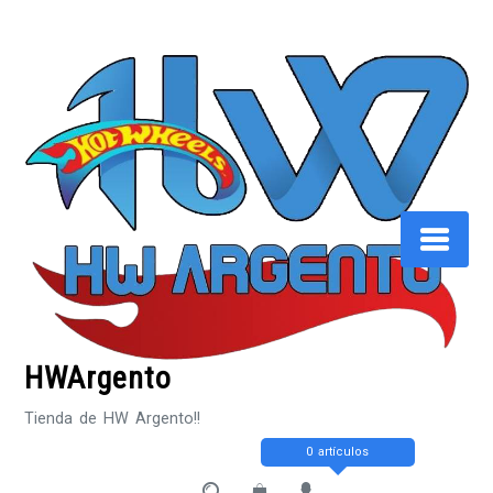
Saltar
al
contenido
HWArgento
Tienda de HW Argento!!
0 artículos