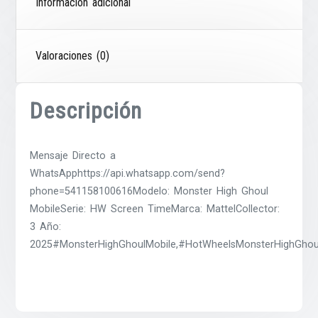
Información adicional
Valoraciones (0)
Descripción
Mensaje Directo a
WhatsApphttps://api.whatsapp.com/send?
phone=541158100616Modelo: Monster High Ghoul
MobileSerie: HW Screen TimeMarca: MattelCollector:
3 Año:
2025#MonsterHighGhoulMobile,#HotWheelsMonsterHighGhoul