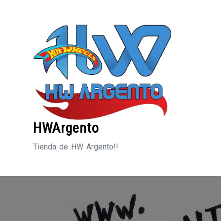
Saltar
al
contenido
HWArgento
Tienda de HW Argento!!