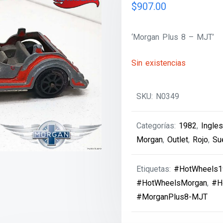
$
907.00
‘Morgan Plus 8 – MJT’
Sin existencias
SKU:
N0349
Categorías:
1982
,
Ingle
Morgan
,
Outlet
,
Rojo
,
Su
Etiquetas:
#HotWheels1
#HotWheelsMorgan
,
#H
#MorganPlus8-MJT