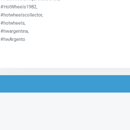
#HotWheels1982,
#hotwheelscollector,
#hotwheels,
#hwargentina,
#hwArgento
Productos relacionados