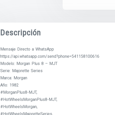
Descripción
Mensaje Directo a WhatsApp
https://api.whatsapp.com/send?phone=541158100616
Modelo: Morgan Plus 8 – MJT
Serie: Majorette Series
Marca: Morgan
Año: 1982
#MorganPlus8-MJT,
#HotWheelsMorganPlus8-MJT,
#HotWheelsMorgan,
#HotWheelsMajoretteSeries,