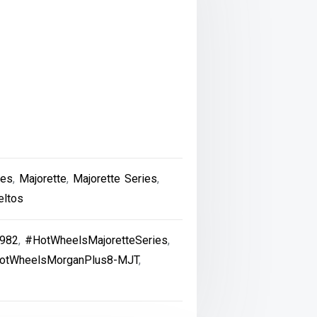
ses
,
Majorette
,
Majorette Series
,
eltos
982
,
#HotWheelsMajoretteSeries
,
otWheelsMorganPlus8-MJT
,