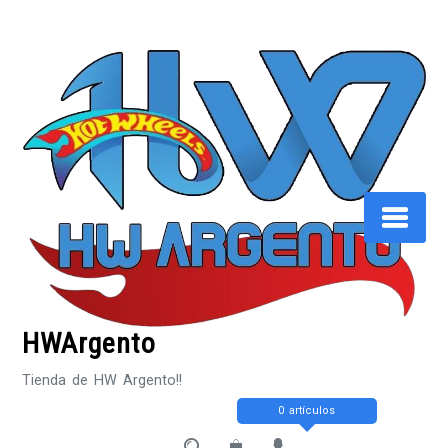
Saltar
al
contenido
HWArgento
Tienda de HW Argento!!
0 artículos