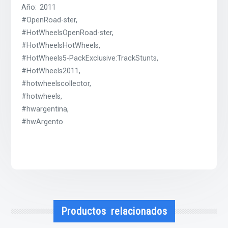
Año: 2011
#OpenRoad-ster,
#HotWheelsOpenRoad-ster,
#HotWheelsHotWheels,
#HotWheels5-PackExclusive:TrackStunts,
#HotWheels2011,
#hotwheelscollector,
#hotwheels,
#hwargentina,
#hwArgento
Productos relacionados