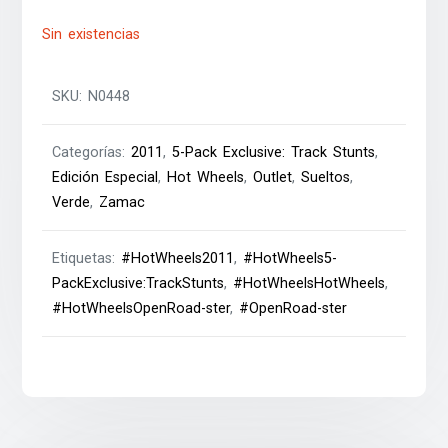
Sin existencias
SKU:
N0448
Categorías:
2011
,
5-Pack Exclusive: Track Stunts
,
Edición Especial
,
Hot Wheels
,
Outlet
,
Sueltos
,
Verde
,
Zamac
Etiquetas:
#HotWheels2011
,
#HotWheels5-
PackExclusive:TrackStunts
,
#HotWheelsHotWheels
,
#HotWheelsOpenRoad-ster
,
#OpenRoad-ster