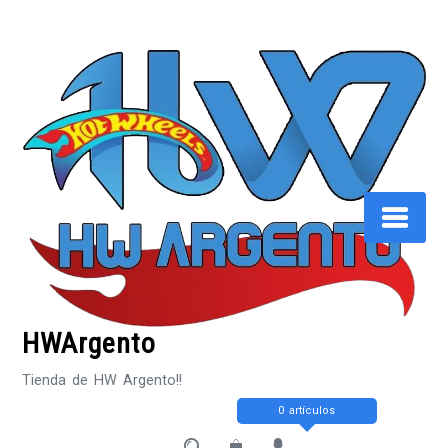
Saltar
al
contenido
HWArgento
Tienda de HW Argento!!
0 artículos