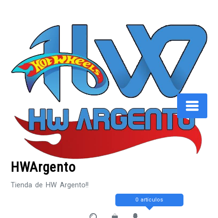
Saltar
al
contenido
HWArgento
Tienda de HW Argento!!
0 artículos