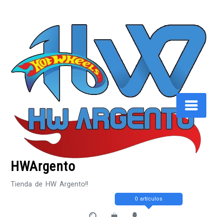
Saltar
al
contenido
HWArgento
Tienda de HW Argento!!
0 artículos