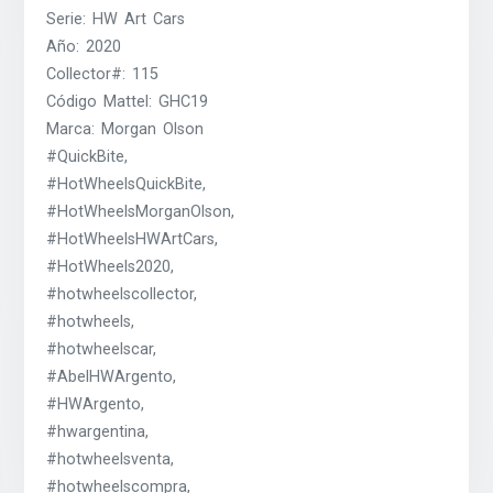
Serie: HW Art Cars
Año: 2020
Collector#: 115
Código Mattel: GHC19
Marca: Morgan Olson
#QuickBite,
#HotWheelsQuickBite,
#HotWheelsMorganOlson,
#HotWheelsHWArtCars,
#HotWheels2020,
#hotwheelscollector,
#hotwheels,
#hotwheelscar,
#AbelHWArgento,
#HWArgento,
#hwargentina,
#hotwheelsventa,
#hotwheelscompra,