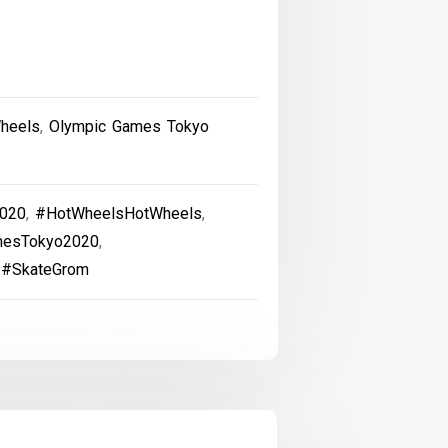
heels
,
Olympic Games Tokyo
020
,
#HotWheelsHotWheels
,
mesTokyo2020
,
,
#SkateGrom