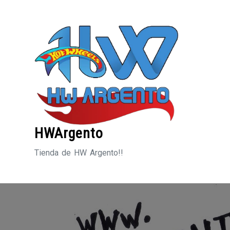
Saltar
al
contenido
HWArgento
Tienda de HW Argento!!