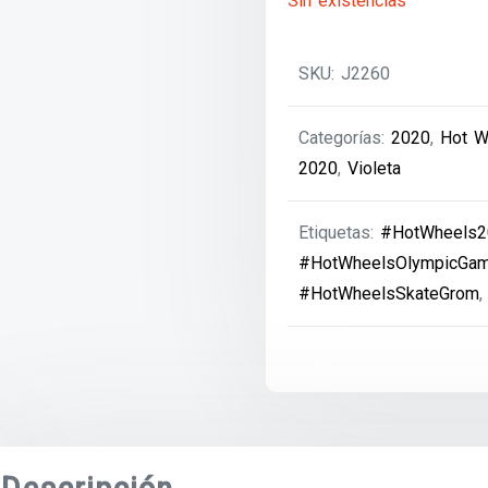
Sin existencias
SKU:
J2260
Categorías:
2020
,
Hot W
2020
,
Violeta
Etiquetas:
#HotWheels2
#HotWheelsOlympicGa
#HotWheelsSkateGrom