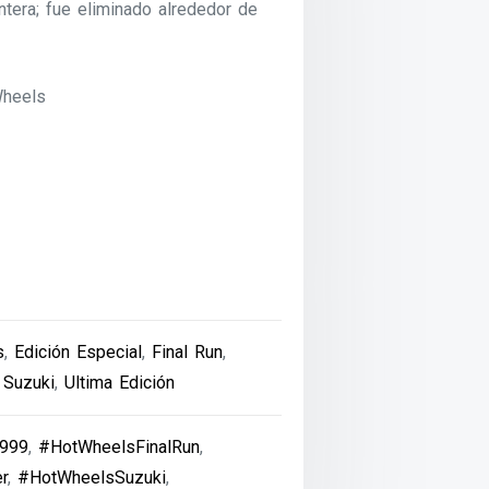
antera; fue eliminado alrededor de
Wheels
s
,
Edición Especial
,
Final Run
,
,
Suzuki
,
Ultima Edición
999
,
#HotWheelsFinalRun
,
r
,
#HotWheelsSuzuki
,