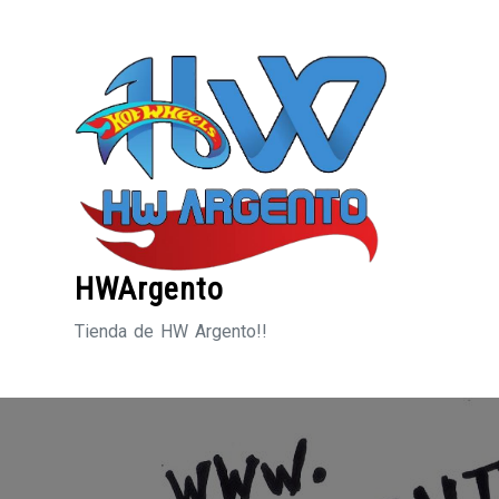
Saltar
al
contenido
HWArgento
Tienda de HW Argento!!