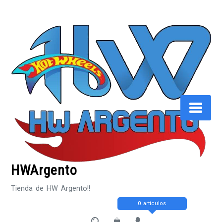
Saltar
al
contenido
HWArgento
Tienda de HW Argento!!
0 artículos