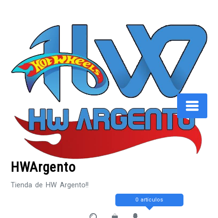
Saltar
al
contenido
HWArgento
Tienda de HW Argento!!
0 artículos