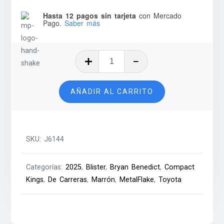
Hasta 12 pagos sin tarjeta
con Mercado
Pago.
Saber más
Toyota
GR86
Cup
AÑADIR AL CARRITO
–
2025
cantidad
SKU:
J6144
Categorías:
2025
,
Blister
,
Bryan Benedict
,
Compact
Kings
,
De Carreras
,
Marrón
,
MetalFlake
,
Toyota