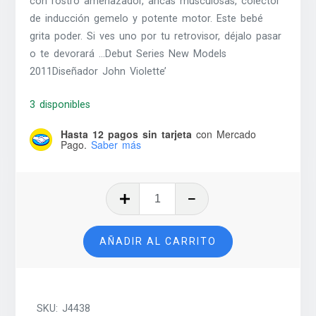
con rostro amenazador, ancas musculosas, colector
de inducción gemelo y potente motor. Este bebé
grita poder. Si ves uno por tu retrovisor, déjalo pasar
o te devorará …Debut Series New Models
2011Diseñador John Violette’
3 disponibles
Hasta 12 pagos sin tarjeta
con Mercado
Pago.
Saber más
Twinduction
-
2023
AÑADIR AL CARRITO
cantidad
SKU:
J4438