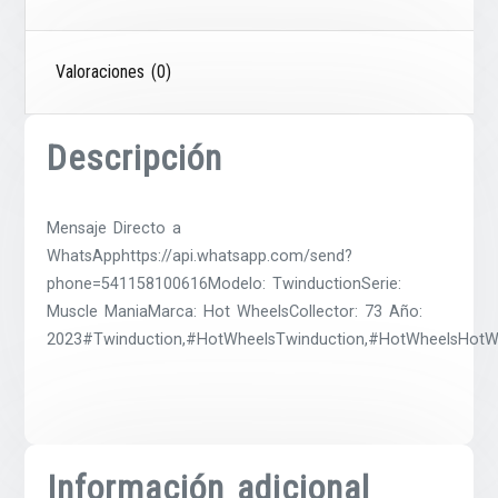
Valoraciones (0)
Descripción
Mensaje Directo a
WhatsApphttps://api.whatsapp.com/send?
phone=541158100616Modelo: TwinductionSerie:
Muscle ManiaMarca: Hot WheelsCollector: 73 Año:
2023#Twinduction,#HotWheelsTwinduction,#HotWheelsHotWh
Información adicional