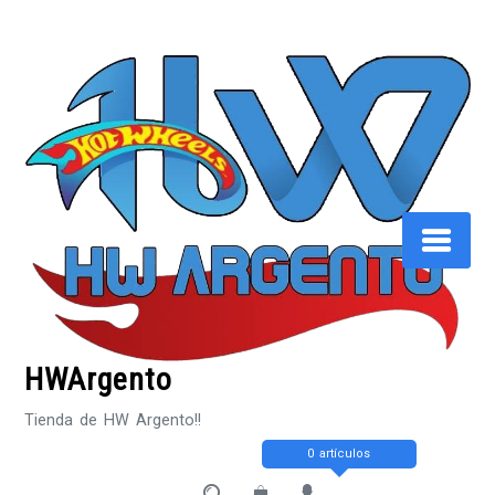
Saltar
al
contenido
HWArgento
Tienda de HW Argento!!
0 artículos