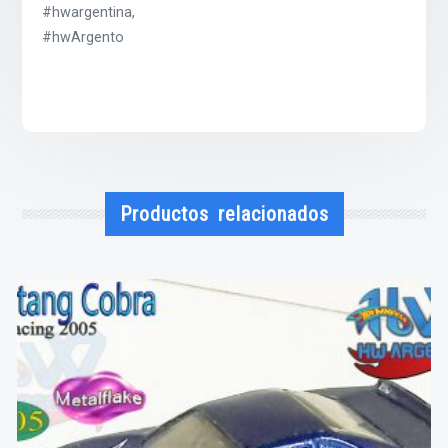
#hwargentina,
#hwArgento
Productos relacionados