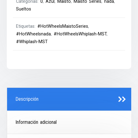
Categorías:
0
,
Azul
,
Maisto
,
Maisto Series
,
nada
,
Sueltos
Etiquetas:
#HotWheelsMaistoSeries
,
#HotWheelsnada
,
#HotWheelsWhiplash-MST
,
#Whiplash-MST
Descripción
Información adicional