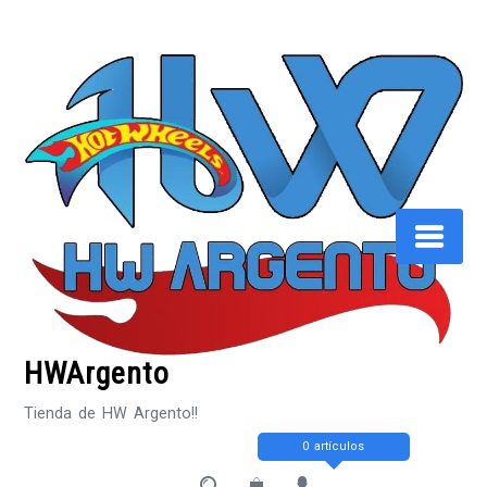
Saltar
al
contenido
HWArgento
Tienda de HW Argento!!
0 artículos