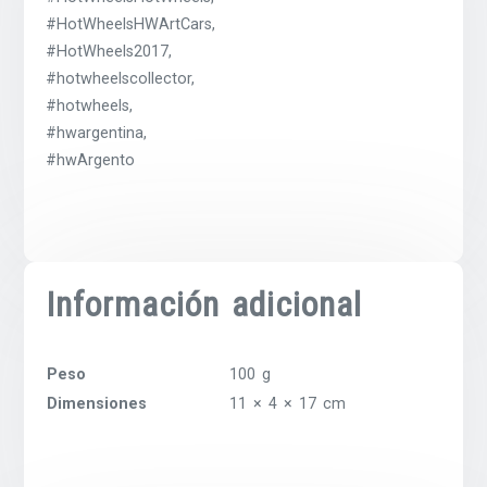
#HotWheelsHWArtCars,
#HotWheels2017,
#hotwheelscollector,
#hotwheels,
#hwargentina,
#hwArgento
Información adicional
Peso
100 g
Dimensiones
11 × 4 × 17 cm