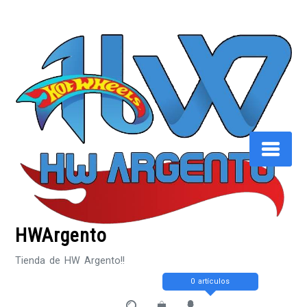
Saltar
al
contenido
HWArgento
Tienda de HW Argento!!
0 artículos