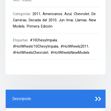
SKU:
J5882
Categorías:
2011
,
Americanos
,
Azul
,
Chevrolet
,
De
Carreras
,
Decada del 2010
,
Jun Imai
,
Llamas
,
New
Models
,
Primera Edición
Etiquetas:
#10ChevyImpala
,
#HotWheels'10ChevyImpala
,
#HotWheels2011
,
#HotWheelsChevrolet
,
#HotWheelsNewModels
Descripción