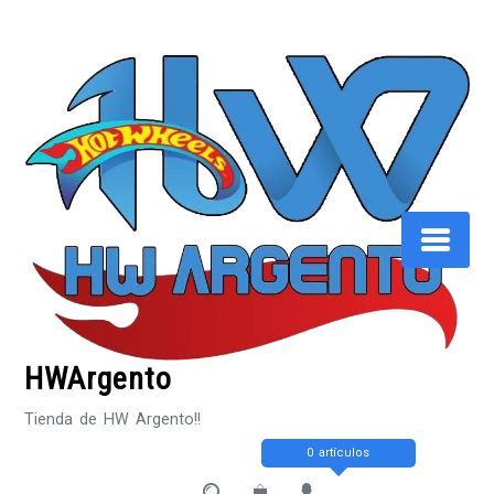
Saltar
al
contenido
HWArgento
Tienda de HW Argento!!
0 artículos