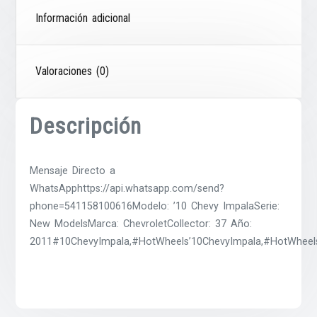
Información adicional
Valoraciones (0)
Descripción
Mensaje Directo a
WhatsApphttps://api.whatsapp.com/send?
phone=541158100616Modelo: ’10 Chevy ImpalaSerie:
New ModelsMarca: ChevroletCollector: 37 Año:
2011#10ChevyImpala,#HotWheels’10ChevyImpala,#HotWheels