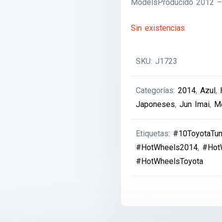
ModelsProducido 2012 – 
Sin existencias
SKU:
J1723
Categorías:
2014
,
Azul
,
Japoneses
,
Jun Imai
,
Me
Etiquetas:
#10ToyotaTun
#HotWheels2014
,
#Hot
#HotWheelsToyota