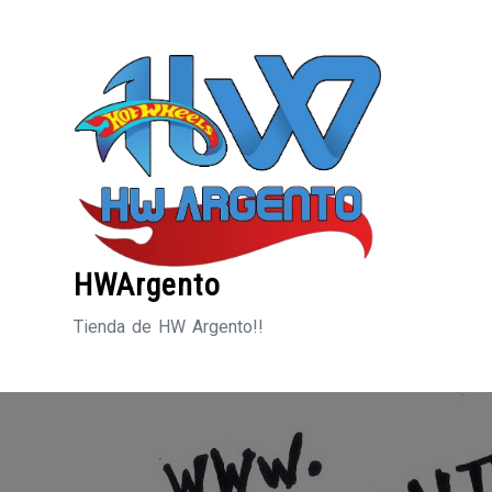
Saltar
al
contenido
HWArgento
Tienda de HW Argento!!