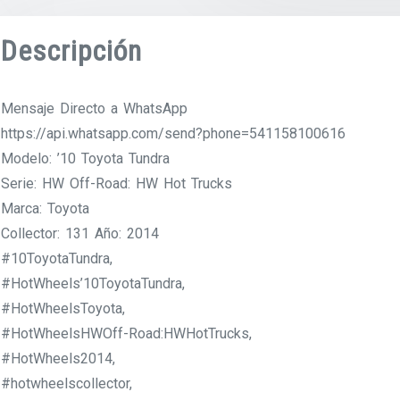
Descripción
Mensaje Directo a WhatsApp
https://api.whatsapp.com/send?phone=541158100616
Modelo: ’10 Toyota Tundra
Serie: HW Off-Road: HW Hot Trucks
Marca: Toyota
Collector: 131 Año: 2014
#10ToyotaTundra,
#HotWheels’10ToyotaTundra,
#HotWheelsToyota,
#HotWheelsHWOff-Road:HWHotTrucks,
#HotWheels2014,
#hotwheelscollector,