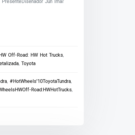
PresenteDiseñador Jun Imai’
HW Off-Road: HW Hot Trucks
,
talizada
,
Toyota
dra
,
#HotWheels'10ToyotaTundra
,
WheelsHWOff-Road:HWHotTrucks
,