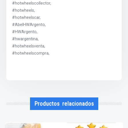
#hotwheelscollector,
#hotwheels,
#hotwheelscar,
#AbelHWArgento,
#HWArgento,
#hwargentina,
#hotwheelsventa,
#hotwheelscompra,
Productos relacionados