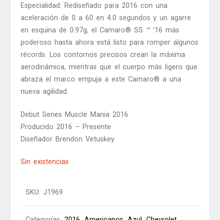
Especialidad: Rediseñado para 2016 con una
aceleración de 0 a 60 en 4.0 segundos y un agarre
en esquina de 0.97g, el Camaro® SS ™ ’16 más
poderoso hasta ahora está listo para romper algunos
récords. Los contornos precisos crean la máxima
aerodinámica, mientras que el cuerpo más ligero que
abraza el marco empuja a este Camaro® a una
nueva agilidad.
Debut Series Muscle Mania 2016
Producido 2016 – Presente
Diseñador Brendon Vetuskey
Sin existencias
SKU:
J1969
Categorías:
2016
,
Americanos
,
Azul
,
Chevrolet
,