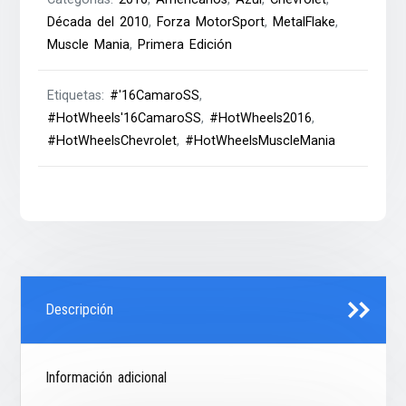
Década del 2010
,
Forza MotorSport
,
MetalFlake
,
Muscle Mania
,
Primera Edición
Etiquetas:
#'16CamaroSS
,
#HotWheels'16CamaroSS
,
#HotWheels2016
,
#HotWheelsChevrolet
,
#HotWheelsMuscleMania
Descripción
Información adicional