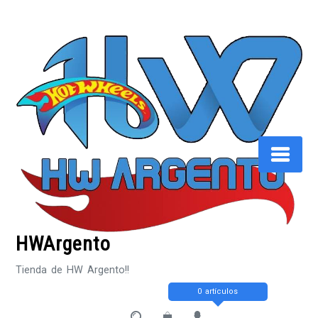
Saltar
al
contenido
HWArgento
Tienda de HW Argento!!
0 artículos