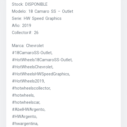
Stock: DISPONIBLE
Modelo: 18 Camaro SS – Outlet
Serie: HW Speed Graphics
Año: 2019
Collector#: 26
Marca: Chevrolet
#18CamaroSS-Outlet,
#HotWheels18CamaroSS-Outlet,
#HotWheelsChevrolet,
#HotWheelsHWSpeedGraphics,
#HotWheels2019,
#hotwheelscollector,
#hotwheels,
#hotwheelscar,
#AbelHWArgento,
#HWArgento,
#hwargentina,