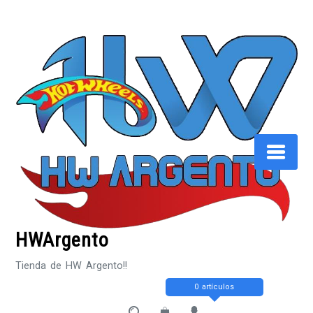
Saltar
al
contenido
HWArgento
Tienda de HW Argento!!
0 artículos