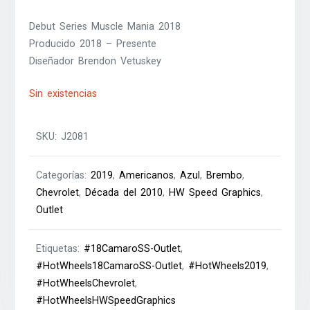
Debut Series Muscle Mania 2018
Producido 2018 – Presente
Diseñador Brendon Vetuskey
Sin existencias
SKU:
J2081
Categorías:
2019
,
Americanos
,
Azul
,
Brembo
,
Chevrolet
,
Década del 2010
,
HW Speed Graphics
,
Outlet
Etiquetas:
#18CamaroSS-Outlet
,
#HotWheels18CamaroSS-Outlet
,
#HotWheels2019
,
#HotWheelsChevrolet
,
#HotWheelsHWSpeedGraphics