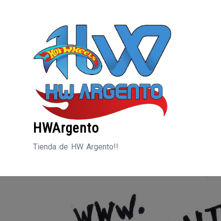
Saltar
al
contenido
HWArgento
Tienda de HW Argento!!