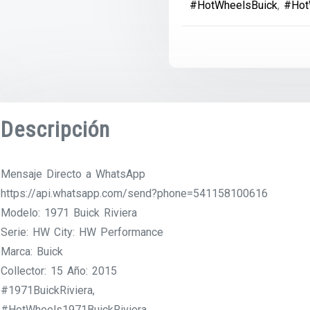
#HotWheelsBuick
,
#Hot
Descripción
Mensaje Directo a WhatsApp
https://api.whatsapp.com/send?phone=541158100616
Modelo: 1971 Buick Riviera
Serie: HW City: HW Performance
Marca: Buick
Collector: 15 Año: 2015
#1971BuickRiviera,
#HotWheels1971BuickRiviera,