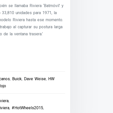
ién se llamaba Riviera ‘Batmóvil’ y
o 33,810 unidades para 1971, la
modelo Riviera hasta ese momento.
rabajo al capturar su postura larga
vo de la ventana trasera.’
canos
,
Buick
,
Dave Weise
,
HW
Rojo
viera
,
viera
,
#HotWheels2015
,