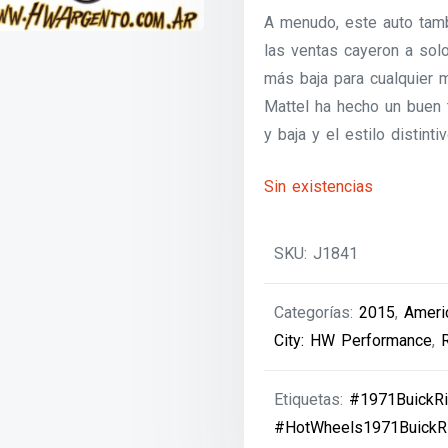
A menudo, este auto tamb
las ventas cayeron a sol
más baja para cualquier 
Mattel ha hecho un buen t
y baja y el estilo distinti
Sin existencias
SKU:
J1841
Categorías:
2015
,
Ameri
City: HW Performance
,
Etiquetas:
#1971BuickRi
#HotWheels1971BuickRi