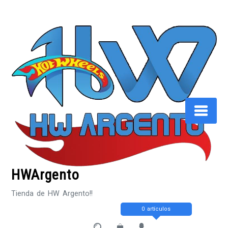
Saltar
al
contenido
HWArgento
Tienda de HW Argento!!
0 artículos