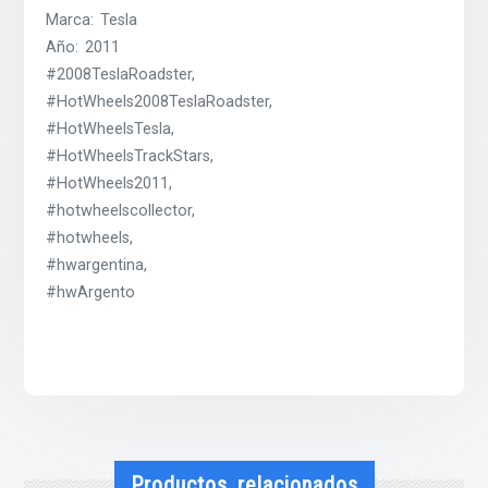
Marca: Tesla
Año: 2011
#2008TeslaRoadster,
#HotWheels2008TeslaRoadster,
#HotWheelsTesla,
#HotWheelsTrackStars,
#HotWheels2011,
#hotwheelscollector,
#hotwheels,
#hwargentina,
#hwArgento
Productos relacionados