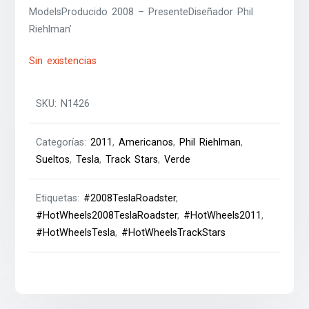
ModelsProducido 2008 – PresenteDiseñador Phil
Riehlman’
Sin existencias
SKU:
N1426
Categorías:
2011
,
Americanos
,
Phil Riehlman
,
Sueltos
,
Tesla
,
Track Stars
,
Verde
Etiquetas:
#2008TeslaRoadster
,
#HotWheels2008TeslaRoadster
,
#HotWheels2011
,
#HotWheelsTesla
,
#HotWheelsTrackStars