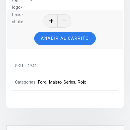
2015
Ford
Mustang
AÑADIR AL CARRITO
GT
-
MST
cantidad
SKU:
L1741
Categorías:
Ford
,
Maisto Series
,
Rojo