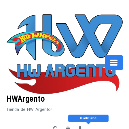
Saltar
al
contenido
HWArgento
Tienda de HW Argento!!
0 artículos