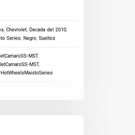
os
,
Chevrolet
,
Decada del 2010
,
to Series
,
Negro
,
Sueltos
letCamaroSS-MST
,
letCamaroSS-MST
,
HotWheelsMaistoSeries