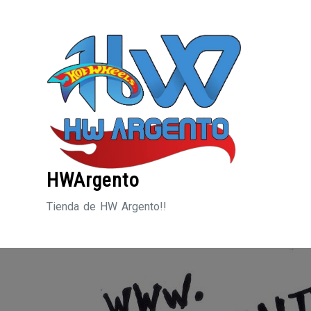
Saltar
al
contenido
HWArgento
Tienda de HW Argento!!