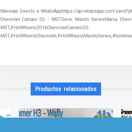
Mensaje Directo a WhatsApphttps://api.whatsapp.com/send
Chevrolet Camaro SS – MSTSerie: Maisto SeriesMarca: Chev
MST,#HotWheels2016ChevroletCamaroSS-
MST,#HotWheelsChevrolet,#HotWheelsMaistoSeries,#hotwheel
Productos relacionados