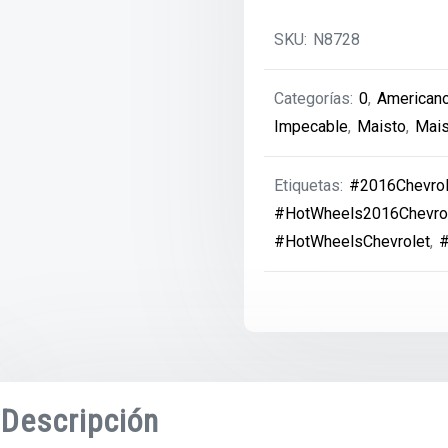
SKU:
N8728
Categorías:
0
,
American
Impecable
,
Maisto
,
Mais
Etiquetas:
#2016Chevro
#HotWheels2016Chevro
#HotWheelsChevrolet
,
#
Descripción