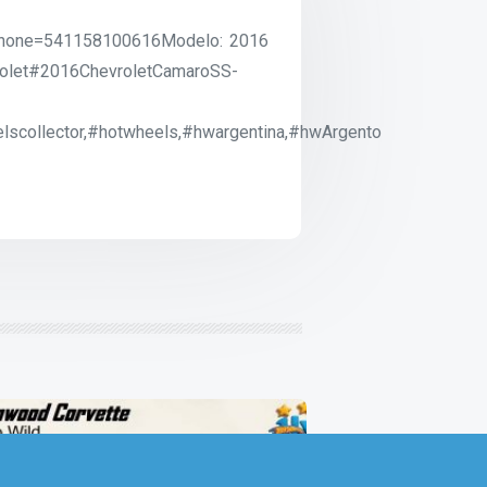
?phone=541158100616Modelo: 2016
rolet#2016ChevroletCamaroSS-
scollector,#hotwheels,#hwargentina,#hwArgento