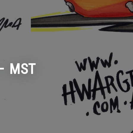
 – MST