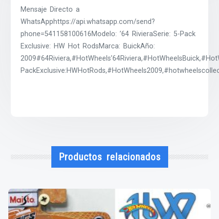
Mensaje Directo a
WhatsApphttps://api.whatsapp.com/send?
phone=541158100616Modelo: ’64 RivieraSerie: 5-Pack
Exclusive: HW Hot RodsMarca: BuickAño:
2009#64Riviera,#HotWheels’64Riviera,#HotWheelsBuick,#Hot
PackExclusive:HWHotRods,#HotWheels2009,#hotwheelscollec
Productos relacionados