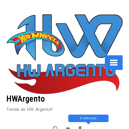
Saltar
al
contenido
HWArgento
Tienda de HW Argento!!
0 artículos