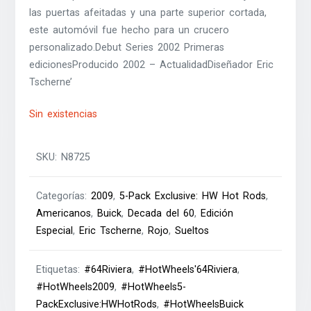
las puertas afeitadas y una parte superior cortada,
este automóvil fue hecho para un crucero
personalizado.Debut Series 2002 Primeras
edicionesProducido 2002 – ActualidadDiseñador Eric
Tscherne’
Sin existencias
SKU:
N8725
Categorías:
2009
,
5-Pack Exclusive: HW Hot Rods
,
Americanos
,
Buick
,
Decada del 60
,
Edición
Especial
,
Eric Tscherne
,
Rojo
,
Sueltos
Etiquetas:
#64Riviera
,
#HotWheels'64Riviera
,
#HotWheels2009
,
#HotWheels5-
PackExclusive:HWHotRods
,
#HotWheelsBuick