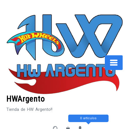
Saltar
al
contenido
HWArgento
Tienda de HW Argento!!
0 artículos