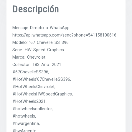
Descripción
Mensaje Directo a WhatsApp
https://api.whatsapp.com/send?phone=541158100616
Modelo: ’67 Chevelle SS 396
Serie: HW Speed Graphics
Marca: Chevrolet
Collector: 183 Año: 2021
#67ChevelleSS396,
#HotWheels’67ChevelleSS396,
#HotWheelsChevrolet,
#HotWheelsHWSpeedGraphics,
#HotWheels2021,
#hotwheelscollector,
#hotwheels,
#hwargentina,
#hwArgento