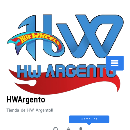
Saltar
al
contenido
HWArgento
Tienda de HW Argento!!
0 artículos