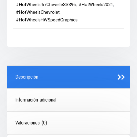
#HotWheels'67ChevelleSS396
,
#HotWheels2021
,
#HotWheelsChevrolet
,
#HotWheelsHWSpeedGraphics
Descripción
Información adicional
Valoraciones (0)